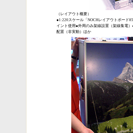
（レイアウト概要）
●1:220スケール「NOCHレイアウトボード
イント使用●外周のみ架線設置（架線集電）
配置（非実動）ほか