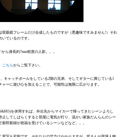
は双眼鏡フレームだけ合成したものですが（悪趣味ですみません!）それ
めいているのです。
ですから身長約7mm程度の人影。。。
、
こちら
からご覧下さい。
庭、キャッチボールをしている2階の兄弟、そしてギターに興じている1
チャーに遊び心を加えることで、可能性は無限に広がります。
ム(N&HO)を併用すれば、外出先からマイカーで帰ってきたシーンよろし
停止してしばらくすると部屋に電気が灯り、温かい家族だんらんのシー
で新郎新婦が祝福を受けているシーンなどなど。。。
く実写も可能です。それなりの労力はかかりますが、皆さんが登場人物