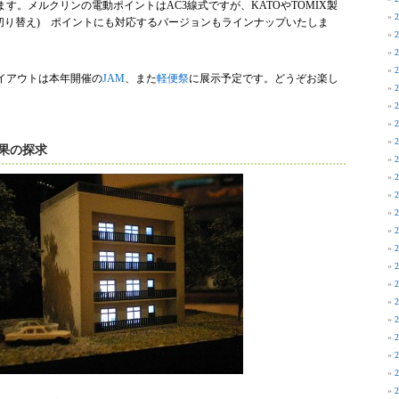
す。メルクリンの電動ポイントはAC3線式ですが、KATOやTOMIX製
逆転切り替え) ポイントにも対応するバージョンもラインナップいたしま
イアウトは本年開催の
JAM
、また
軽便祭
に展示予定です。どうぞお楽し
果の探求