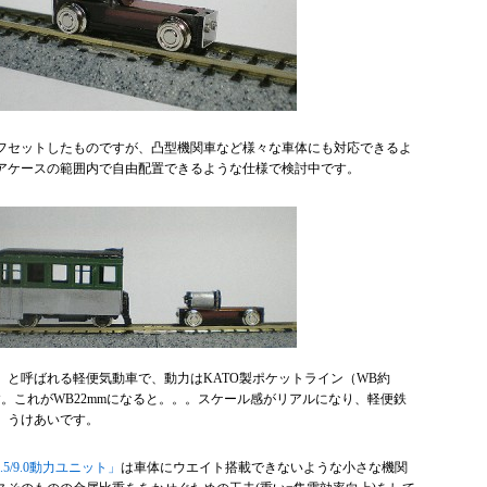
フセットしたものですが、凸型機関車など様々な車体にも対応できるよ
アケースの範囲内で自由配置できるような仕様で検討中です。
）と呼ばれる軽便気動車で、動力はKATO製ポケットライン（WB約
す。これがWB22mmになると。。。スケール感がリアルになり、軽便鉄
、うけあいです。
6.5/9.0動力ユニット」
は車体にウエイト搭載できないような小さな機関