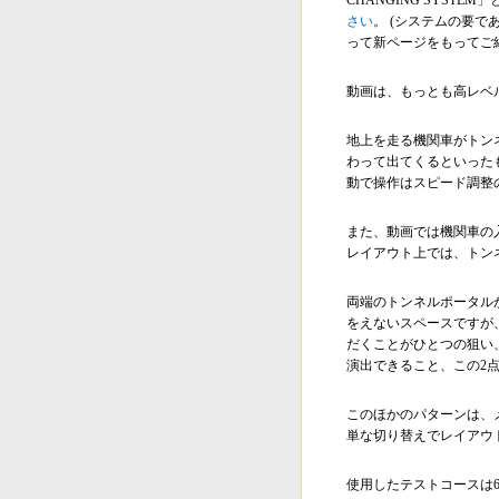
CHANGING SYSTE
さい
。 (システムの要
って新ページをもってご
動画は、もっとも高レベ
地上を走る機関車がトン
わって出てくるといった
動で操作はスピード調整
また、動画では機関車の
レイアウト上では、トン
両端のトンネルポータル
をえないスペースですが
だくことがひとつの狙い
演出できること、この2
このほかのパターンは、
単な切り替えでレイアウ
使用したテストコースは6