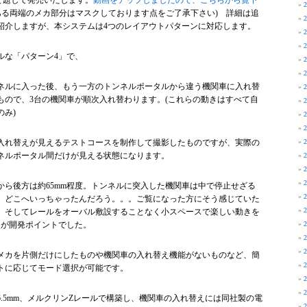
M」と題して発売いたします。
動画をアップしましたので、こちらから覧下
である両端のメカ部分はマスクしております点をご了承下さい) 詳細は追
紹介しますが、本システムは4つのレイアウトパターンに対応します。
ルな「パターン4」で、
ネルに入った後、もう一方のトンネルポータルから違う機関車に入れ替
もので、3台の機関車が順次入れ替わります。(これらの動きはすべて自
のみ)
入れ替えが見えるテストコースを制作して撮影したものですが、実際の
ネルポータル間だけが見える状態になります。
から後方は約65mm程度。トンネルに突入した機関車は中で停止せざる
、どこへいっちゃったんだろう。。。ご覧になった方にそう感じていた
、そしてレールをオーバル敷設することなく小スペースで楽しい動きを
点が開発ポイントでした。
メカを片側だけにしたものや機関車の入れ替え機能がないものなど、簡
トに応じてモード選択が可能です。
.5mm、メルクリンZレールで構築し、機関車の入れ替えには同社製の電